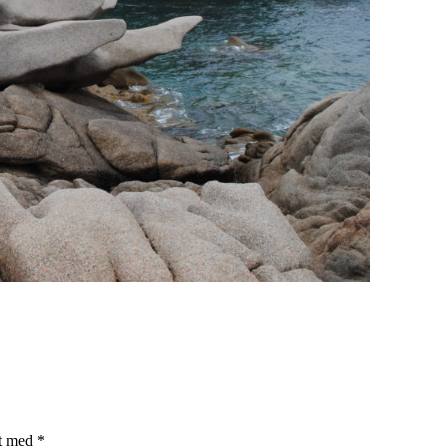
et med
*