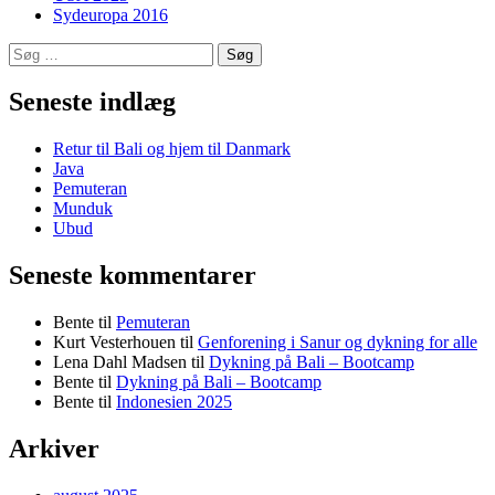
Sydeuropa 2016
Søg
efter:
Seneste indlæg
Retur til Bali og hjem til Danmark
Java
Pemuteran
Munduk
Ubud
Seneste kommentarer
Bente
til
Pemuteran
Kurt Vesterhouen
til
Genforening i Sanur og dykning for alle
Lena Dahl Madsen
til
Dykning på Bali – Bootcamp
Bente
til
Dykning på Bali – Bootcamp
Bente
til
Indonesien 2025
Arkiver