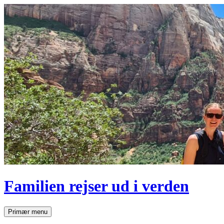
Hop
til
indhold
Familien rejser ud i verden
Søg
Primær menu