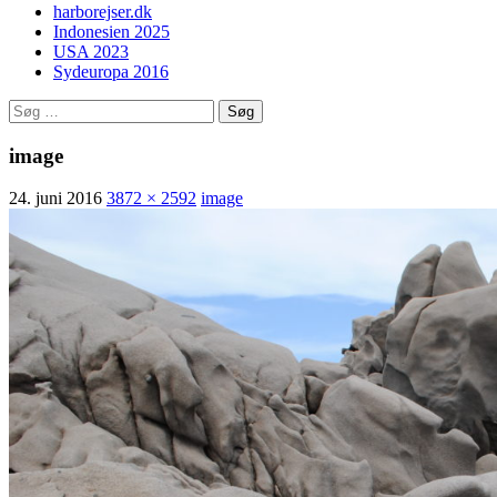
harborejser.dk
Indonesien 2025
USA 2023
Sydeuropa 2016
Søg
efter:
image
24. juni 2016
3872 × 2592
image