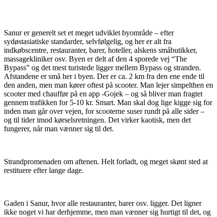
Sanur er generelt set et meget udviklet byområde – efter
sydøstasiatiske standarder, selvfølgelig, og her er alt fra
indkøbscentre, restauranter, barer, hoteller, alskens småbutikker,
massagekliniker osv. Byen er delt af den 4 sporede vej “The
Bypass” og det mest turistede ligger mellem Bypass og stranden.
Afstandene er små her i byen. Der er ca. 2 km fra den ene ende til
den anden, men man kører oftest på scooter. Man lejer simpelthen en
scooter med chauffør på en app -Gojek – og så bliver man fragtet
gennem trafikken for 5-10 kr. Smart. Man skal dog lige kigge sig for
inden man går over vejen, for scooterne suser rundt på alle sider –
og til tider imod kørselsretningen. Det virker kaotisk, men det
fungerer, når man vænner sig til det.
Strandpromenaden om aftenen. Helt forladt, og meget skønt sted at
restituere efter lange dage.
Gaden i Sanur, hvor alle restauranter, barer osv. ligger. Det ligner
ikke noget vi har derhjemme, men man vænner sig hurtigt til det, og