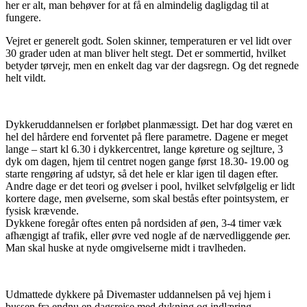
her er alt, man behøver for at få en almindelig dagligdag til at
fungere.
Vejret er generelt godt. Solen skinner, temperaturen er vel lidt over
30 grader uden at man bliver helt stegt. Det er sommertid, hvilket
betyder tørvejr, men en enkelt dag var der dagsregn. Og det regnede
helt vildt.
Dykkeruddannelsen er forløbet planmæssigt. Det har dog været en
hel del hårdere end forventet på flere parametre. Dagene er meget
lange – start kl 6.30 i dykkercentret, lange køreture og sejlture, 3
dyk om dagen, hjem til centret nogen gange først 18.30- 19.00 og
starte rengøring af udstyr, så det hele er klar igen til dagen efter.
Andre dage er det teori og øvelser i pool, hvilket selvfølgelig er lidt
kortere dage, men øvelserne, som skal bestås efter pointsystem, er
fysisk krævende.
Dykkene foregår oftes enten på nordsiden af øen, 3-4 timer væk
afhængigt af trafik, eller øvre ved nogle af de nærvedliggende øer.
Man skal huske at nyde omgivelserne midt i travlheden.
Udmattede dykkere på Divemaster uddannelsen på vej hjem i
bussen fra endnu en dagsrejse med dykning og indlæring.