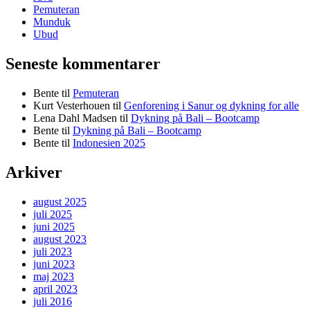
Pemuteran
Munduk
Ubud
Seneste kommentarer
Bente
til
Pemuteran
Kurt Vesterhouen
til
Genforening i Sanur og dykning for alle
Lena Dahl Madsen
til
Dykning på Bali – Bootcamp
Bente
til
Dykning på Bali – Bootcamp
Bente
til
Indonesien 2025
Arkiver
august 2025
juli 2025
juni 2025
august 2023
juli 2023
juni 2023
maj 2023
april 2023
juli 2016