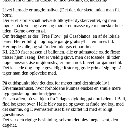
Livet hernede er ungdomslivet (Det der, der skete inden man fik
børn).
Der er et stort socialt netværk tilknyttet dykkercentret, og man
mødes på kryds og tværs og møder en masse nye mennesker hele
tiden. Gerne over en øl.
Om fredagen er der “Free Flow” på Casablanca, en af de lokale
barer. Her er billig – og nogle gange gratis øl – i en times tid.
Her mødes alle, og så får den fuld gas et par timer.
Kl. 22.30 fiser gassen af ballonen, alle er udmattede og de fleste
trisser hjem i seng. Det er vældig sjovt, men det tossede, til tider
noget ansvarsløse ungdomsliv, er faren nok blevet for gammel til.
Det kastede dog nogle gevaldige fester og gode grin af sig, og så
tager man den oplevelse med.
På et tidspunkt blev det dog for meget med det simple liv i
Divemasterhuset, hvor forholdene kunnes ønskes en smule mere
hygiejniske og mindre støjende.
En sen aften, på vej hjem fra 2 dages dykning på nordsiden af Bali,
flød bægeret over. Helle blev sat på opgaven at finde nyt logi med
det samme, og Divemasterhuset blev skiftet ud med et roligt
guesthouse.
Det var den rigtige beslutning, selvom det blev meget sent, den
dag/nat.