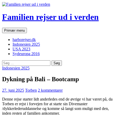
Hop
til
indhold
Familien rejser ud i verden
Søg
Primær menu
harborejser.dk
Indonesien 2025
USA 2023
Sydeuropa 2016
Søg
efter:
Indonesien 2025
Dykning på Bali – Bootcamp
27. juni 2025
Torben
2 kommentarer
Denne rejse starter lidt anderledes end de øvrige vi har været på, da
Torben er rejst i forvejen for at starte sin Divemaster
/dykkerlederuddannelse og komme så langt som muligt med den,
inden resten af familien ankommer.