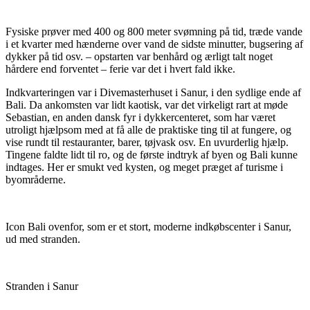
Fysiske prøver med 400 og 800 meter svømning på tid, træde vande
i et kvarter med hænderne over vand de sidste minutter, bugsering af
dykker på tid osv. – opstarten var benhård og ærligt talt noget
hårdere end forventet – ferie var det i hvert fald ikke.
Indkvarteringen var i Divemasterhuset i Sanur, i den sydlige ende af
Bali. Da ankomsten var lidt kaotisk, var det virkeligt rart at møde
Sebastian, en anden dansk fyr i dykkercenteret, som har været
utroligt hjælpsom med at få alle de praktiske ting til at fungere, og
vise rundt til restauranter, barer, tøjvask osv. En uvurderlig hjælp.
Tingene faldte lidt til ro, og de første indtryk af byen og Bali kunne
indtages. Her er smukt ved kysten, og meget præget af turisme i
byområderne.
Icon Bali ovenfor, som er et stort, moderne indkøbscenter i Sanur,
ud med stranden.
Stranden i Sanur