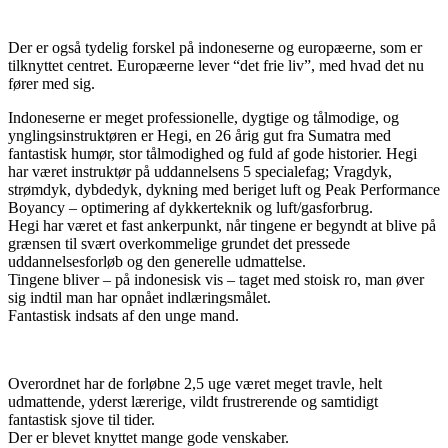
Der er også tydelig forskel på indoneserne og europæerne, som er
tilknyttet centret. Europæerne lever “det frie liv”, med hvad det nu
fører med sig.
Indoneserne er meget professionelle, dygtige og tålmodige, og
ynglingsinstruktøren er Hegi, en 26 årig gut fra Sumatra med
fantastisk humør, stor tålmodighed og fuld af gode historier. Hegi
har været instruktør på uddannelsens 5 specialefag; Vragdyk,
strømdyk, dybdedyk, dykning med beriget luft og Peak Performance
Boyancy – optimering af dykkerteknik og luft/gasforbrug.
Hegi har været et fast ankerpunkt, når tingene er begyndt at blive på
grænsen til svært overkommelige grundet det pressede
uddannelsesforløb og den generelle udmattelse.
Tingene bliver – på indonesisk vis – taget med stoisk ro, man øver
sig indtil man har opnået indlæringsmålet.
Fantastisk indsats af den unge mand.
Overordnet har de forløbne 2,5 uge været meget travle, helt
udmattende, yderst lærerige, vildt frustrerende og samtidigt
fantastisk sjove til tider.
Der er blevet knyttet mange gode venskaber.