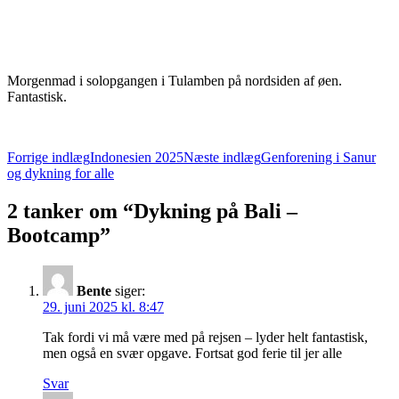
Morgenmad i solopgangen i Tulamben på nordsiden af øen.
Fantastisk.
Indlægsnavigation
Forrige indlæg
Indonesien 2025
Næste indlæg
Genforening i Sanur
og dykning for alle
2 tanker om “Dykning på Bali –
Bootcamp”
Bente
siger:
29. juni 2025 kl. 8:47
Tak fordi vi må være med på rejsen – lyder helt fantastisk,
men også en svær opgave. Fortsat god ferie til jer alle
Svar