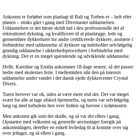
Ankomst er forløbet som planlagt til Bali og Torben er – helt efter
planen – straks gået i gang med Divemaster uddannelsen.
Uddannelsen er det første skridt ind i den professionelle del af
rekreationel dykning, og kvalificerer til at planlægge, lede og
gennemføre dykkerturer for andre certificerede dykkere, assistere i
forbindelse med uddannelse af dykkere og indeholder selvfølgelig
grundig uddannelse i sikkerhedsprocedurer i forbindelse med
dykning. Det er en meget spændende og udviklende uddannelse.
Helle, Karoline og Emilia ankommer 18 dage senere, så det passer
bedre med skolernes ferie. I mellemtiden står den på intensiv
uddannelse under vandet i det dansk ejede dykkercenter Crystal
Divers.
Turen herover var ok, uden at være mere end det. Det var meget
svært for alle at tage afsked hjemmefra, og turen var selvfølgelig
lang og med turbulens hen over Indien og havene i sydøstasien.
Men ankomst gik som det skulle, og så var det ellers i gang.
Opstarten med velkomst og generelle anvisninger foregik på
ankomstdagen, derefter en enkelt hviledag til at komme over sig
over jetlaget, og så ellers i gang.