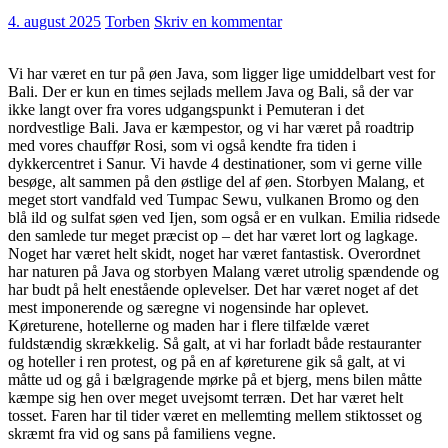
4. august 2025
Torben
Skriv en kommentar
Vi har været en tur på øen Java, som ligger lige umiddelbart vest for
Bali. Der er kun en times sejlads mellem Java og Bali, så der var
ikke langt over fra vores udgangspunkt i Pemuteran i det
nordvestlige Bali. Java er kæmpestor, og vi har været på roadtrip
med vores chauffør Rosi, som vi også kendte fra tiden i
dykkercentret i Sanur. Vi havde 4 destinationer, som vi gerne ville
besøge, alt sammen på den østlige del af øen. Storbyen Malang, et
meget stort vandfald ved Tumpac Sewu, vulkanen Bromo og den
blå ild og sulfat søen ved Ijen, som også er en vulkan. Emilia ridsede
den samlede tur meget præcist op – det har været lort og lagkage.
Noget har været helt skidt, noget har været fantastisk. Overordnet
har naturen på Java og storbyen Malang været utrolig spændende og
har budt på helt enestående oplevelser. Det har været noget af det
mest imponerende og særegne vi nogensinde har oplevet.
Køreturene, hotellerne og maden har i flere tilfælde været
fuldstændig skrækkelig. Så galt, at vi har forladt både restauranter
og hoteller i ren protest, og på en af køreturene gik så galt, at vi
måtte ud og gå i bælgragende mørke på et bjerg, mens bilen måtte
kæmpe sig hen over meget uvejsomt terræn. Det har været helt
tosset. Faren har til tider været en mellemting mellem stiktosset og
skræmt fra vid og sans på familiens vegne.