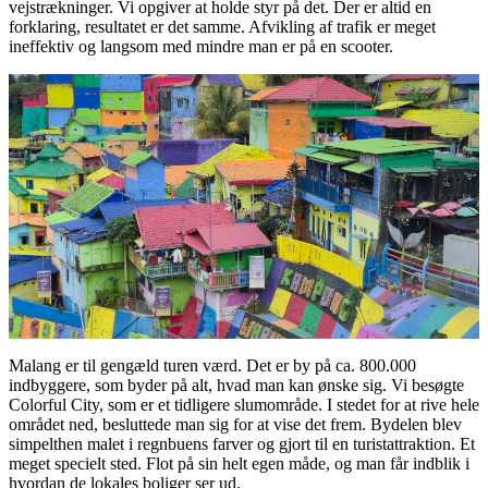
vejstrækninger. Vi opgiver at holde styr på det. Der er altid en
forklaring, resultatet er det samme. Afvikling af trafik er meget
ineffektiv og langsom med mindre man er på en scooter.
Malang er til gengæld turen værd. Det er by på ca. 800.000
indbyggere, som byder på alt, hvad man kan ønske sig. Vi besøgte
Colorful City, som er et tidligere slumområde. I stedet for at rive hele
området ned, besluttede man sig for at vise det frem. Bydelen blev
simpelthen malet i regnbuens farver og gjort til en turistattraktion. Et
meget specielt sted. Flot på sin helt egen måde, og man får indblik i
hvordan de lokales boliger ser ud.