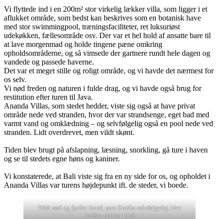
Vi flyttede ind i en 200m² stor virkelig lækker villa, som ligger i et
aflukket område, som bedst kan beskrives som en botanisk have
med stor swimmingpool, træningsfaciliteter, ret luksuriøst
udekøkken, fællesområde osv. Der var et hel hold af ansatte bare til
at lave morgenmad og holde tingene pæne omkring
opholdsområderne, og så vimsede der gartnere rundt hele dagen og
vandede og passede haverne.
Det var et meget stille og roligt område, og vi havde det nærmest for
os selv.
Vi nød freden og naturen i fulde drag, og vi havde også brug for
restitution efter turen til Java.
Ananda Villas, som stedet hedder, viste sig også at have privat
område nede ved stranden, hvor der var strandsenge, eget bad med
varmt vand og omklædning – og selvfølgelig også en pool nede ved
stranden. Lidt overdrevet, men vildt skønt.
Tiden blev brugt på afslapning, læsning, snorkling, gå ture i haven
og se til stedets egne høns og kaniner.
Vi konstaterede, at Bali viste sig fra en ny side for os, og opholdet i
Ananda Villas var turens højdepunkt ift. de steder, vi boede.
Vildt sød og fjollet hund, som Emilia selvfølgelig blev
bedste venner med