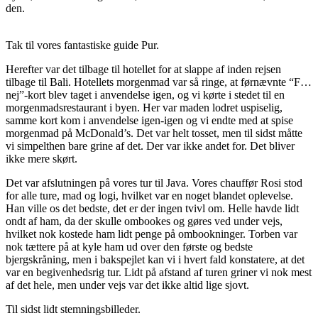
den.
Tak til vores fantastiske guide Pur.
Herefter var det tilbage til hotellet for at slappe af inden rejsen
tilbage til Bali. Hotellets morgenmad var så ringe, at førnævnte “F…
nej”-kort blev taget i anvendelse igen, og vi kørte i stedet til en
morgenmadsrestaurant i byen. Her var maden lodret uspiselig,
samme kort kom i anvendelse igen-igen og vi endte med at spise
morgenmad på McDonald’s. Det var helt tosset, men til sidst måtte
vi simpelthen bare grine af det. Der var ikke andet for. Det bliver
ikke mere skørt.
Det var afslutningen på vores tur til Java. Vores chauffør Rosi stod
for alle ture, mad og logi, hvilket var en noget blandet oplevelse.
Han ville os det bedste, det er der ingen tvivl om. Helle havde lidt
ondt af ham, da der skulle ombookes og gøres ved under vejs,
hvilket nok kostede ham lidt penge på ombookninger. Torben var
nok tættere på at kyle ham ud over den første og bedste
bjergskråning, men i bakspejlet kan vi i hvert fald konstatere, at det
var en begivenhedsrig tur. Lidt på afstand af turen griner vi nok mest
af det hele, men under vejs var det ikke altid lige sjovt.
Til sidst lidt stemningsbilleder.