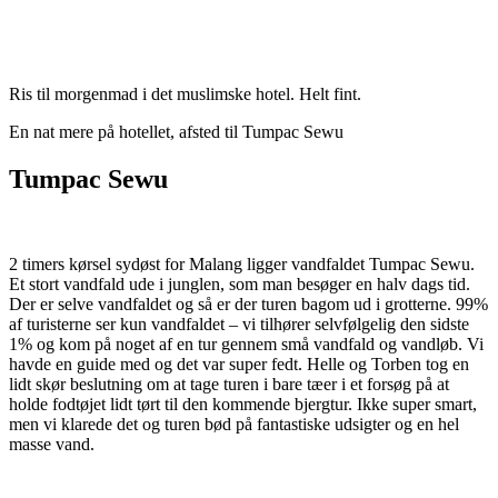
Ris til morgenmad i det muslimske hotel. Helt fint.
En nat mere på hotellet, afsted til Tumpac Sewu
Tumpac Sewu
2 timers kørsel sydøst for Malang ligger vandfaldet Tumpac Sewu.
Et stort vandfald ude i junglen, som man besøger en halv dags tid.
Der er selve vandfaldet og så er der turen bagom ud i grotterne. 99%
af turisterne ser kun vandfaldet – vi tilhører selvfølgelig den sidste
1% og kom på noget af en tur gennem små vandfald og vandløb. Vi
havde en guide med og det var super fedt. Helle og Torben tog en
lidt skør beslutning om at tage turen i bare tæer i et forsøg på at
holde fodtøjet lidt tørt til den kommende bjergtur. Ikke super smart,
men vi klarede det og turen bød på fantastiske udsigter og en hel
masse vand.