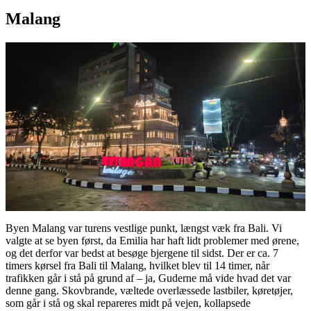
Malang
Byen Malang var turens vestlige punkt, længst væk fra Bali. Vi
valgte at se byen først, da Emilia har haft lidt problemer med ørene,
og det derfor var bedst at besøge bjergene til sidst. Der er ca. 7
timers kørsel fra Bali til Malang, hvilket blev til 14 timer, når
trafikken går i stå på grund af – ja, Guderne må vide hvad det var
denne gang. Skovbrande, væltede overlæssede lastbiler, køretøjer,
som går i stå og skal repareres midt på vejen, kollapsede