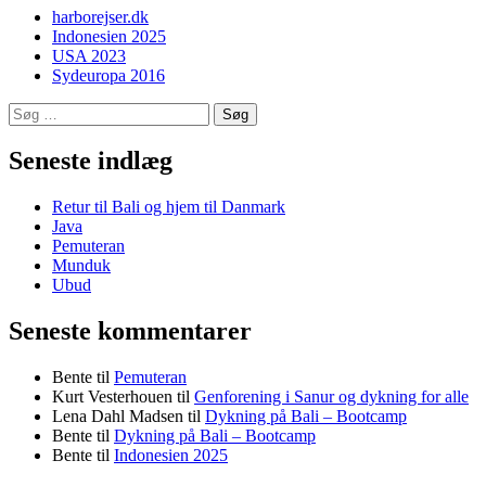
harborejser.dk
Indonesien 2025
USA 2023
Sydeuropa 2016
Søg
efter:
Seneste indlæg
Retur til Bali og hjem til Danmark
Java
Pemuteran
Munduk
Ubud
Seneste kommentarer
Bente
til
Pemuteran
Kurt Vesterhouen
til
Genforening i Sanur og dykning for alle
Lena Dahl Madsen
til
Dykning på Bali – Bootcamp
Bente
til
Dykning på Bali – Bootcamp
Bente
til
Indonesien 2025