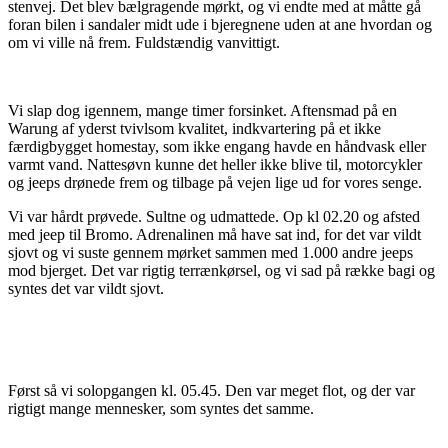
stenvej. Det blev bælgragende mørkt, og vi endte med at måtte gå
foran bilen i sandaler midt ude i bjeregnene uden at ane hvordan og
om vi ville nå frem. Fuldstændig vanvittigt.
Vi slap dog igennem, mange timer forsinket. Aftensmad på en
Warung af yderst tvivlsom kvalitet, indkvartering på et ikke
færdigbygget homestay, som ikke engang havde en håndvask eller
varmt vand. Nattesøvn kunne det heller ikke blive til, motorcykler
og jeeps drønede frem og tilbage på vejen lige ud for vores senge.
Vi var hårdt prøvede. Sultne og udmattede. Op kl 02.20 og afsted
med jeep til Bromo. Adrenalinen må have sat ind, for det var vildt
sjovt og vi suste gennem mørket sammen med 1.000 andre jeeps
mod bjerget. Det var rigtig terrænkørsel, og vi sad på række bagi og
syntes det var vildt sjovt.
Først så vi solopgangen kl. 05.45. Den var meget flot, og der var
rigtigt mange mennesker, som syntes det samme.