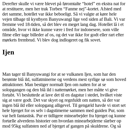
Derefter skulle vi være blevet på føromtalte “hotel” en ekstra nat for
at restituere, men her trak Torben “Fanme nej”-kortet. Afsted med
det samme, hotellet var ikke beboeligt. Så vi valgte at køre hele
vejen tilbage til kystbyen Banyuwangi lige ved siden af Bali. Vi var
fremme ved 18-tiden, så det blev en meget lang dag. Hotellet lå i et
område, hvor vi ikke kunne være i fred for indonesere, som ville
filme eller tage billeder af os, og det var ikke for godt eller rart efter
mørkets frembrud. Vi blev dog indlogeret og fik sovet.
Ijen
Man tager til Banyuwangi for at se vulkanen Ijen, som har den
berømte blå ild, sulfatminerne og verdens mest syrlige sø som hoved
attraktioner. Man bestiger normalt Ijen om natten for at se
solopgangen og den blå ild i nattemørket, men her måtte vi give
fortabt. Vi besluttede at lave det til en dagstur i stedet, hvilket viste
sig at være godt. Det var skyet og regnfuldt om natten, så der var
ingen blå ild eller solopgang alligevel. Til gengæld havde vi stort set
hele bjerget for os selv i dagstimerne sammen med guiden Pur, som
var helt fantastisk. Pur er tidligere minearbejder fra bjerget og kunne
fortælle alverdens historier om hvordan minearbejderne slæber op
mod 95kg sulfatsten ned af bjerget af gangen på skuldrene. Og så