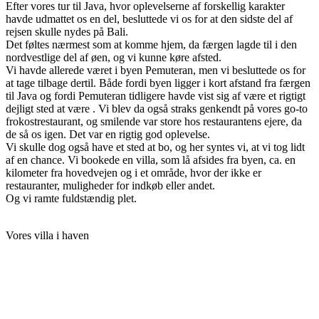
Efter vores tur til Java, hvor oplevelserne af forskellig karakter
havde udmattet os en del, besluttede vi os for at den sidste del af
rejsen skulle nydes på Bali.
Det føltes nærmest som at komme hjem, da færgen lagde til i den
nordvestlige del af øen, og vi kunne køre afsted.
Vi havde allerede været i byen Pemuteran, men vi besluttede os for
at tage tilbage dertil. Både fordi byen ligger i kort afstand fra færgen
til Java og fordi Pemuteran tidligere havde vist sig af være et rigtigt
dejligt sted at være . Vi blev da også straks genkendt på vores go-to
frokostrestaurant, og smilende var store hos restaurantens ejere, da
de så os igen. Det var en rigtig god oplevelse.
Vi skulle dog også have et sted at bo, og her syntes vi, at vi tog lidt
af en chance. Vi bookede en villa, som lå afsides fra byen, ca. en
kilometer fra hovedvejen og i et område, hvor der ikke er
restauranter, muligheder for indkøb eller andet.
Og vi ramte fuldstændig plet.
Vores villa i haven