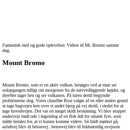
Fantastisk sted og gode oplevelser. Videre til Mt. Bromo samme
dag.
Mount Bromo
Mount Bromo, som er en aktiv vulkan, besøges ved at man ser
solopgangen tidligt om morgenen fra de nærvedliggende højder, og
derefter tager hen og ser vulkanen. På turen dertil begyndte
problemerne dog. Vores chauffør Rosi valgte af en eller anden grund
at tage bagvejen hen over et andet bjerg på vej dertil, i stedet for at
tage hovedvejen. Det var en meget skidt beslutning. Vi blev stoppet
undervejs midt ude i ingenting af en flok lidt for smarte fyre, som
måtte betales for, at vi kunne komme videre. Så faldt mørket på,
asfaltvej blev til betonvej , betonvej blev til fuldstændig uvejsom