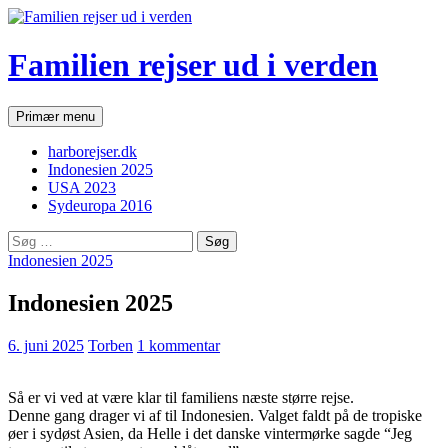
Hop
til
indhold
Familien rejser ud i verden
Søg
Primær menu
harborejser.dk
Indonesien 2025
USA 2023
Sydeuropa 2016
Søg
efter:
Indonesien 2025
Indonesien 2025
6. juni 2025
Torben
1 kommentar
Så er vi ved at være klar til familiens næste større rejse.
Denne gang drager vi af til Indonesien. Valget faldt på de tropiske
øer i sydøst Asien, da Helle i det danske vintermørke sagde “Jeg