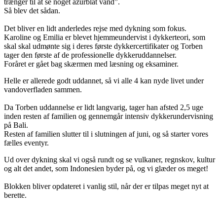
trænger til at se noget azurblåt vand”.
Så blev det sådan.
Det bliver en lidt anderledes rejse med dykning som fokus.
Karoline og Emilia er blevet hjemmeundervist i dykkerteori, som
skal skal udmønte sig i deres første dykkercertifikater og Torben
tager den første af de professionelle dykkeruddannelser.
Foråret er gået bag skærmen med læsning og eksaminer.
Helle er allerede godt uddannet, så vi alle 4 kan nyde livet under
vandoverfladen sammen.
Da Torben uddannelse er lidt langvarig, tager han afsted 2,5 uge
inden resten af familien og gennemgår intensiv dykkerundervisning
på Bali.
Resten af familien slutter til i slutningen af juni, og så starter vores
fælles eventyr.
Ud over dykning skal vi også rundt og se vulkaner, regnskov, kultur
og alt det andet, som Indonesien byder på, og vi glæder os meget!
Blokken bliver opdateret i vanlig stil, når der er tilpas meget nyt at
berette.