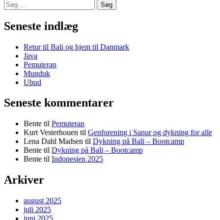
Søg
efter:
Seneste indlæg
Retur til Bali og hjem til Danmark
Java
Pemuteran
Munduk
Ubud
Seneste kommentarer
Bente
til
Pemuteran
Kurt Vesterhouen
til
Genforening i Sanur og dykning for alle
Lena Dahl Madsen
til
Dykning på Bali – Bootcamp
Bente
til
Dykning på Bali – Bootcamp
Bente
til
Indonesien 2025
Arkiver
august 2025
juli 2025
juni 2025