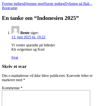
Indlægsnavigation
Forrige indlæg
Hjemme igen
Næste indlæg
Dykning på Bali –
Bootcamp
En tanke om “Indonesien 2025”
Bente
siger:
13. juni 2025 kl. 19:22
Vi venter spændte på billeder
Kh svigermor og Kurt
Svar
Skriv et svar
Din e-mailadresse vil ikke blive publiceret.
Krævede felter er
markeret med
*
Kommentar
*