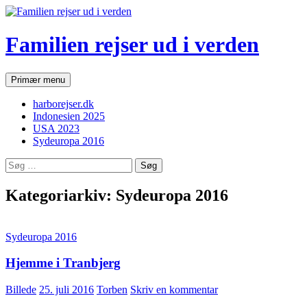
Hop
til
indhold
Familien rejser ud i verden
Søg
Primær menu
harborejser.dk
Indonesien 2025
USA 2023
Sydeuropa 2016
Søg
efter:
Kategoriarkiv: Sydeuropa 2016
Sydeuropa 2016
Hjemme i Tranbjerg
Billede
25. juli 2016
Torben
Skriv en kommentar