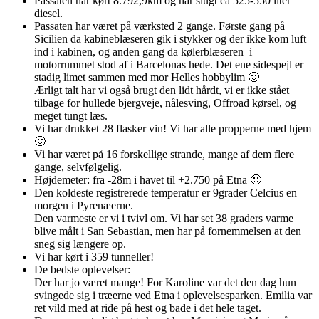
Passaten har kørt 8.792,9km og har slugt ca 525-550 liter
diesel.
Passaten har været på værksted 2 gange. Første gang på
Sicilien da kabineblæseren gik i stykker og der ikke kom luft
ind i kabinen, og anden gang da kølerblæseren i
motorrummet stod af i Barcelonas hede. Det ene sidespejl er
stadig limet sammen med mor Helles hobbylim 🙂
Ærligt talt har vi også brugt den lidt hårdt, vi er ikke stået
tilbage for hullede bjergveje, nålesving, Offroad kørsel, og
meget tungt læs.
Vi har drukket 28 flasker vin! Vi har alle propperne med hjem
🙂
Vi har været på 16 forskellige strande, mange af dem flere
gange, selvfølgelig.
Højdemeter: fra -28m i havet til +2.750 på Etna 🙂
Den koldeste registrerede temperatur er 9grader Celcius en
morgen i Pyrenæerne.
Den varmeste er vi i tvivl om. Vi har set 38 graders varme
blive målt i San Sebastian, men har på fornemmelsen at den
sneg sig længere op.
Vi har kørt i 359 tunneller!
De bedste oplevelser:
Der har jo været mange! For Karoline var det den dag hun
svingede sig i træerne ved Etna i oplevelsesparken. Emilia var
ret vild med at ride på hest og bade i det hele taget.