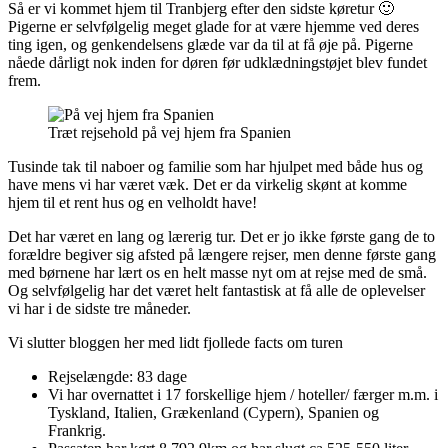
Så er vi kommet hjem til Tranbjerg efter den sidste køretur 🙂
Pigerne er selvfølgelig meget glade for at være hjemme ved deres
ting igen, og genkendelsens glæde var da til at få øje på. Pigerne
nåede dårligt nok inden for døren før udklædningstøjet blev fundet
frem.
Træt rejsehold på vej hjem fra Spanien
Tusinde tak til naboer og familie som har hjulpet med både hus og
have mens vi har været væk. Det er da virkelig skønt at komme
hjem til et rent hus og en velholdt have!
Det har været en lang og lærerig tur. Det er jo ikke første gang de to
forældre begiver sig afsted på længere rejser, men denne første gang
med børnene har lært os en helt masse nyt om at rejse med de små.
Og selvfølgelig har det været helt fantastisk at få alle de oplevelser
vi har i de sidste tre måneder.
Vi slutter bloggen her med lidt fjollede facts om turen
Rejselængde: 83 dage
Vi har overnattet i 17 forskellige hjem / hoteller/ færger m.m. i
Tyskland, Italien, Grækenland (Cypern), Spanien og
Frankrig.