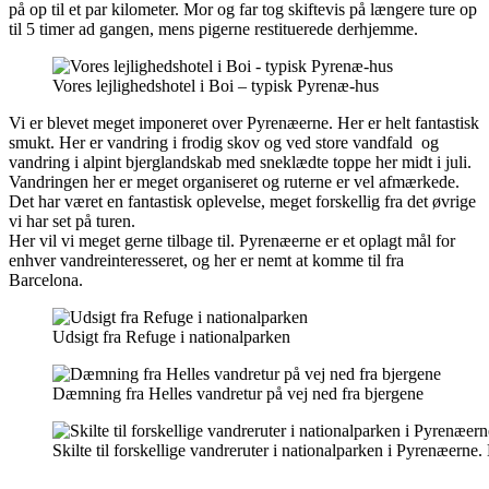
på op til et par kilometer. Mor og far tog skiftevis på længere ture op
til 5 timer ad gangen, mens pigerne restituerede derhjemme.
Vores lejlighedshotel i Boi – typisk Pyrenæ-hus
Vi er blevet meget imponeret over Pyrenæerne. Her er helt fantastisk
smukt. Her er vandring i frodig skov og ved store vandfald og
vandring i alpint bjerglandskab med sneklædte toppe her midt i juli.
Vandringen her er meget organiseret og ruterne er vel afmærkede.
Det har været en fantastisk oplevelse, meget forskellig fra det øvrige
vi har set på turen.
Her vil vi meget gerne tilbage til. Pyrenæerne er et oplagt mål for
enhver vandreinteresseret, og her er nemt at komme til fra
Barcelona.
Udsigt fra Refuge i nationalparken
Dæmning fra Helles vandretur på vej ned fra bjergene
Skilte til forskellige vandreruter i nationalparken i Pyrenæerne