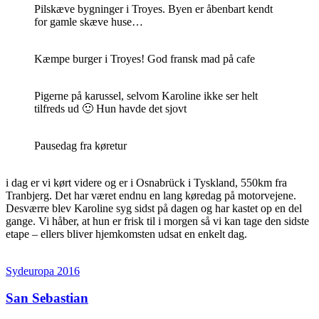
Pilskæve bygninger i Troyes. Byen er åbenbart kendt
for gamle skæve huse…
Kæmpe burger i Troyes! God fransk mad på cafe
Pigerne på karussel, selvom Karoline ikke ser helt
tilfreds ud 🙂 Hun havde det sjovt
Pausedag fra køretur
i dag er vi kørt videre og er i Osnabrück i Tyskland, 550km fra
Tranbjerg. Det har været endnu en lang køredag på motorvejene.
Desværre blev Karoline syg sidst på dagen og har kastet op en del
gange. Vi håber, at hun er frisk til i morgen så vi kan tage den sidste
etape – ellers bliver hjemkomsten udsat en enkelt dag.
Sydeuropa 2016
San Sebastian