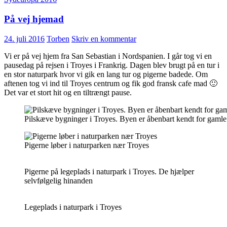
På vej hjemad
24. juli 2016
Torben
Skriv en kommentar
Vi er på vej hjem fra San Sebastian i Nordspanien. I går tog vi en
pausedag på rejsen i Troyes i Frankrig. Dagen blev brugt på en tur i
en stor naturpark hvor vi gik en lang tur og pigerne badede. Om
aftenen tog vi ind til Troyes centrum og fik god fransk cafe mad 🙂
Det var et stort hit og en tiltrængt pause.
Pilskæve bygninger i Troyes. Byen er åbenbart kendt for gam
Pigerne løber i naturparken nær Troyes
Pigerne på legeplads i naturpark i Troyes. De hjælper
selvfølgelig hinanden
Legeplads i naturpark i Troyes