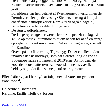
De nævner stadig begge huset hos Maurizio og Maria på
Sicilien hvor Maurizio lavede aftensmad og vi boede helt vildt
godt.
Forældrene var helt betaget af Pyrenæerne og vandringen der.
Derudover tiden på det vestlige Sicilien, som også bød på
enestående naturoplevelser. Rom skal vi også tilbage til,
Barcelona er vi heller ikke færdige med…
De største udfordringer:
De lange rejsedage har været slemme – specielt de dage vi
skulle op mere eller mindre midt om natten for at nå en færge
og sejle indtil sent om aftenen. Det var udmagrende, specielt
for Karoline.
Øverst på den liste er dog Tigre-myg. Det er en eller anden
invasiv asiatisk skovmyg, som har floreret i nogle egne af
Sydeuropa siden slutningen af 2010’erne. Av for den, de
kostede meget nattesøvn og meget slemme myggestik –
heldigvis gik det ikke så meget ud over børnene.
Ellers håber vi, at I har nydt at følge med på vores tur gennem
sydeuropa 🙂
De bedste hilsnerne fra
Karoline, Emilia, Helle og Torben
Sydeuropa 2016