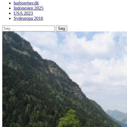
harborejser.dk
Indonesien 2025
USA 2023
Sydeuropa 2016
Søg
efter: