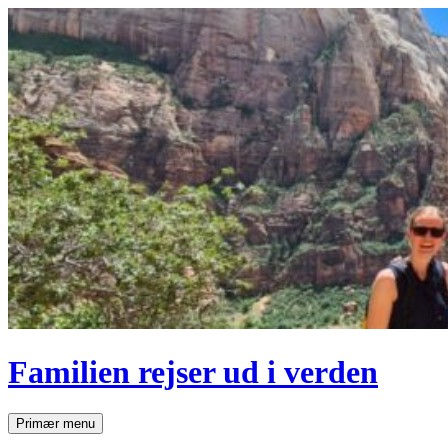
Hop
til
indhold
Familien rejser ud i verden
Søg
Primær menu