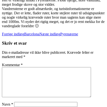
Her er virkeligt smukt i Pyrenæerne. Flotte bjerge, store vandfald,
meget frodige skove og stor vidder.
Vandreruterne er godt afmærkede, og turistinformationerne er
nyttige. Der er lette, flader ruter, korte stejlere ruter til udsigtspunkter
og nogle virkelig krævende ruter hvor man sagtens kan stige mere
end 1000m. Vi nyder det rigtig meget, og det er jo rent mekka for de
vandreglade forældre 🙂
Indlægsnavigation
Forrige indlæg
Barcelona
Næste indlæg
Pyrenæerne
Skriv et svar
Din e-mailadresse vil ikke blive publiceret.
Krævede felter er
markeret med
*
Kommentar
*
Navn
*