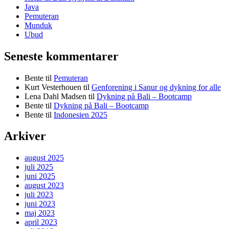
Java
Pemuteran
Munduk
Ubud
Seneste kommentarer
Bente
til
Pemuteran
Kurt Vesterhouen
til
Genforening i Sanur og dykning for alle
Lena Dahl Madsen
til
Dykning på Bali – Bootcamp
Bente
til
Dykning på Bali – Bootcamp
Bente
til
Indonesien 2025
Arkiver
august 2025
juli 2025
juni 2025
august 2023
juli 2023
juni 2023
maj 2023
april 2023