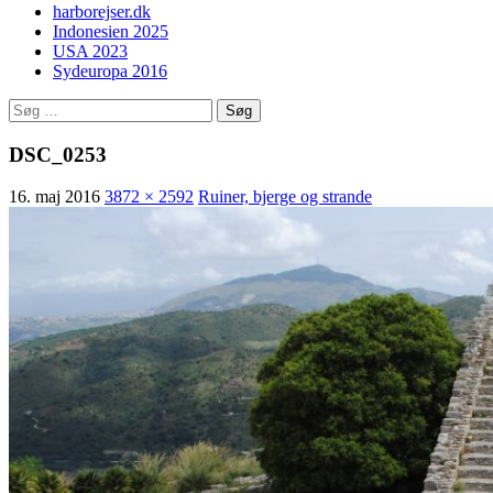
harborejser.dk
Indonesien 2025
USA 2023
Sydeuropa 2016
Søg
efter:
DSC_0253
16. maj 2016
3872 × 2592
Ruiner, bjerge og strande