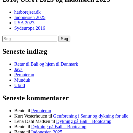
harborejser.dk
Indonesien 2025
USA 2023
Sydeuropa 2016
Søg
efter:
Seneste indlæg
Retur til Bali og hjem til Danmark
Java
Pemuteran
Munduk
Ubud
Seneste kommentarer
Bente
til
Pemuteran
Kurt Vesterhouen
til
Genforening i Sanur og dykning for alle
Lena Dahl Madsen
til
Dykning på Bali – Bootcamp
Bente
til
Dykning på Bali – Bootcamp
Bente
til
Indonesien 2025