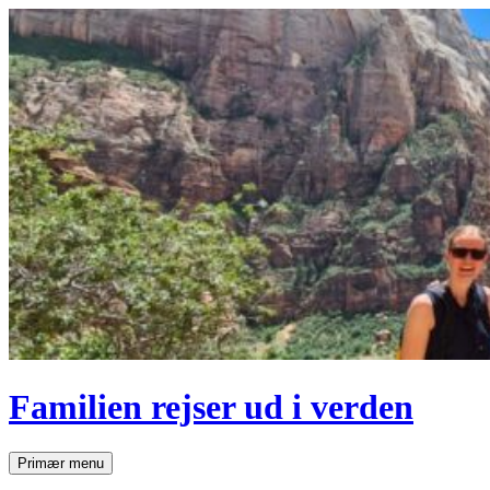
Hop
til
indhold
Familien rejser ud i verden
Søg
Primær menu